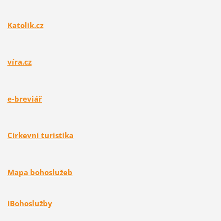
Katolík.cz
víra.cz
e-breviář
Církevní turistika
Mapa bohoslužeb
i
Bohoslužby