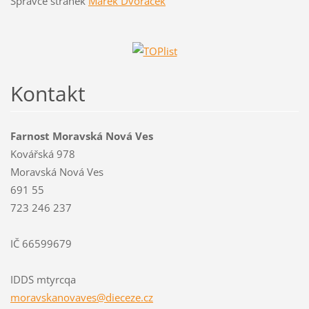
Správce stránek
Marek Dvořáček
Kontakt
Farnost Moravská Nová Ves
Kovářská 978
Moravská Nová Ves
691 55
723 246 237
IČ 66599679
IDDS mtyrcqa
moravska
novaves@
dieceze.
cz