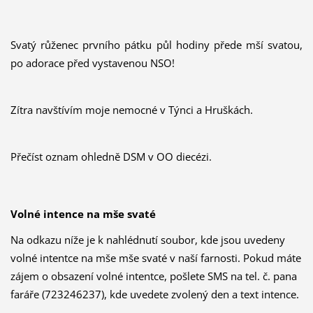
Svatý růženec prvního pátku půl hodiny přede mší svatou,
po adorace před vystavenou NSO!
Zítra navštívím moje nemocné v Týnci a Hruškách.
Přečíst oznam ohledně DSM v OO diecézi.
Volné intence na mše svaté
Na odkazu níže je k nahlédnutí soubor, kde jsou uvedeny
volné intentce na mše mše svaté v naší farnosti. Pokud máte
zájem o obsazení volné intentce, pošlete SMS na tel. č. pana
faráře (723246237), kde uvedete zvolený den a text intence.