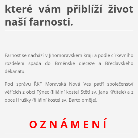
které vám přiblíží život
naší farnosti.
Farnost se nachází v Jihomoravském kraji a podle církevního
rozdělení spadá do Brněnské diecéze a Břeclavského
děkanátu.
Pod správu ŘKF Moravská Nová Ves patří společenství
věřících z obcí Týnec (filiální kostel Stětí sv. Jana Křtitele) a z
obce Hrušky (filiální kostel sv. Bartoloměje).
O Z N Á M E N Í