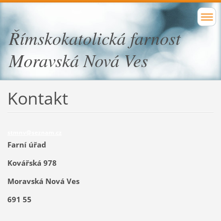
Římskokatolická farnost
Moravská Nová Ves
Kontakt
stm
nv@sezna
m.cz
Farní úřad
Kovářská 978
Moravská Nová Ves
691 55