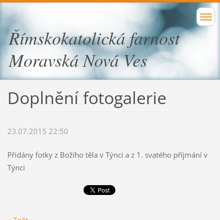
Římskokatolická farnost
Moravská Nová Ves
Doplnění fotogalerie
23.07.2015 22:50
Přidány fotky z Božího těla v Týnci a z 1. svatého příjmání v
Týnci
« Zpět