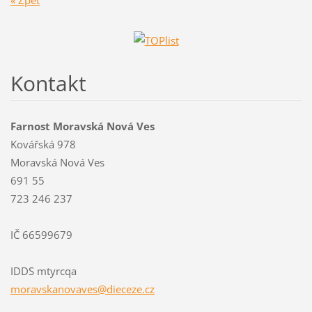
Kontakt
Farnost Moravská Nová Ves
Kovářská 978
Moravská Nová Ves
691 55
723 246 237
IČ 66599679
IDDS mtyrcqa
moravska
novaves@
dieceze.
cz