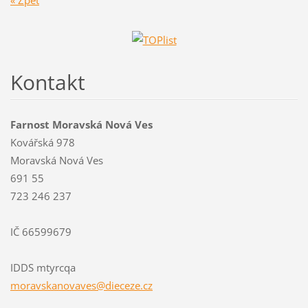
Kontakt
Farnost Moravská Nová Ves
Kovářská 978
Moravská Nová Ves
691 55
723 246 237
IČ 66599679
IDDS mtyrcqa
moravska
novaves@
dieceze.
cz