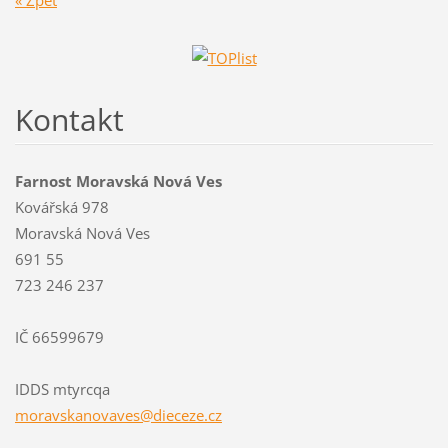
Kontakt
Farnost Moravská Nová Ves
Kovářská 978
Moravská Nová Ves
691 55
723 246 237
IČ 66599679
IDDS mtyrcqa
moravska
novaves@
dieceze.
cz